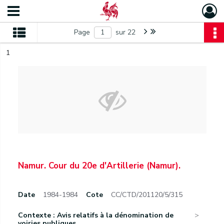
Page
sur 22
1
Namur. Cour du 20e d'Artillerie (Namur).
Date
1984-1984
Cote
CC/CTD/201120/5/315
Contexte : Avis relatifs à la dénomination de
voiries publiques...