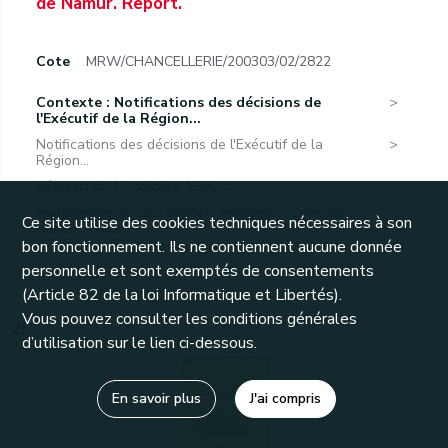
de Namur. Report.
Cote
MRW/CHANCELLERIE/200303/02/2822
Contexte : Notifications des décisions de
l'Exécutif de la Région...
Notifications des décisions de l'Exécutif de la
Région...
Réunion du 17 octobre 1990
Problématiques des déchets ménagers. Zone de
Ce site utilise des cookies techniques nécessaires à son
Namur. Report.
bon fonctionnement. Ils ne contiennent aucune donnée
personnelle et sont exemptés de consentements
(Article 82 de la loi Informatique et Libertés).
Vous pouvez consulter les conditions générales
25
d’utilisation sur le lien ci-dessous.
En savoir plus
J'ai compris