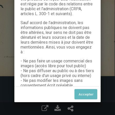
est régie par le code des relations entre
le public et l'administration (CRPA,
articles L. 300-1 et suivants).
Sauf accord de l’administration, les
informations publiques ne doivent pas
être altérées, leur sens ne doit pas être
dénaturé et leurs sources et la date de
leurs dernières mises à jour doivent être
mentionnées. Ainsi, vous vous engagez
à :
- Ne pas faire un usage commercial des
images (accès libre pour tout public)
- Ne pas diffuser au public ou à des tiers
(hors cadre d'un usage privé ou interne)
- Ne pas modifier les images sans
consentement écrit préalable
Dans le cas contraire, nous vous invitons
à nous contacter afin de solliciter le type
de Licence souhaitée parmi celles
proposées et le cas échéant, acquitter
une redevance.