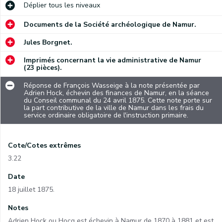
Déplier
tous les niveaux
Documents de la Société archéologique de Namur.
Jules Borgnet.
Imprimés concernant la vie administrative de Namur
(23 pièces).
Réponse de François Wasseige à la note présentée par
Adrien Hock, échevin des finances de Namur, en la séance
du Conseil communal du 24 avril 1875. Cette note porte sur
la part contributive de la ville de Namur dans les frais du
service ordinaire obligatoire de l'instruction primaire.
Cote/Cotes extrêmes
3.22
Date
18 juillet 1875.
Notes
Adrien Hock ou Hocq est échevin à Namur de 1870 à 1881 et est