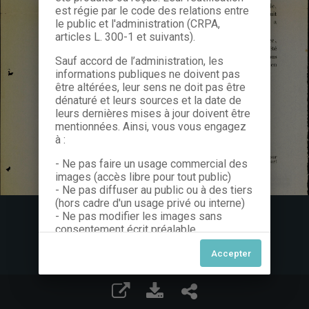
est régie par le code des relations entre
le public et l'administration (CRPA,
articles L. 300-1 et suivants).
Sauf accord de l’administration, les
informations publiques ne doivent pas
être altérées, leur sens ne doit pas être
dénaturé et leurs sources et la date de
leurs dernières mises à jour doivent être
mentionnées. Ainsi, vous vous engagez
à :
- Ne pas faire un usage commercial des
images (accès libre pour tout public)
- Ne pas diffuser au public ou à des tiers
(hors cadre d'un usage privé ou interne)
- Ne pas modifier les images sans
consentement écrit préalable
Dans le cas contraire, nous vous invitons
à nous contacter afin de solliciter le type
de Licence souhaitée parmi celles
proposées et le cas échéant, acquitter
une redevance.