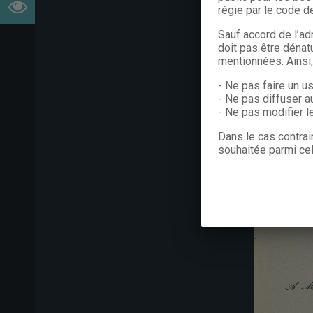
régie par le code de
Sauf accord de l’ad
doit pas être dénat
mentionnées. Ainsi
- Ne pas faire un u
- Ne pas diffuser a
- Ne pas modifier 
Dans le cas contrai
souhaitée parmi cel