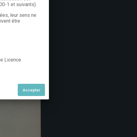
300-1 et suivants).
rées, leur sens ne
ivent être
 de Licence