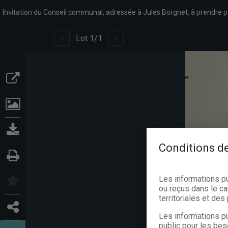
Lot
1
/
1
Conditions de
Les informations p
ou reçus dans le ca
territoriales et de
Les informations pu
public pour les bes