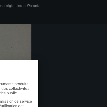
ves régionales de Wallonie
ocuments produits
 des collectivités
ice public.
a mission de service
utilisation est