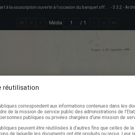
Invitation du Conseil communal, adressée à Jules Borgnet, à prendre part à la souscription ouverte à l'occasion du banquet offert au Roi et à la famille royale, le 10 octobre 1869, à la salle des concerts du théâtre de Namur.
5.3.2
Archi
Média
/
1
 réutilisation
ubliques correspondent aux informations contenues dans les d
dre de la mission de service public des administrations de l’Etat,
s personnes publiques ou privées chargées d’une mission de serv
bliques peuvent être réutilisées à d’autres fins que celles de l
oins de laquelle les documents ont été produits ou reçus. Leur ré