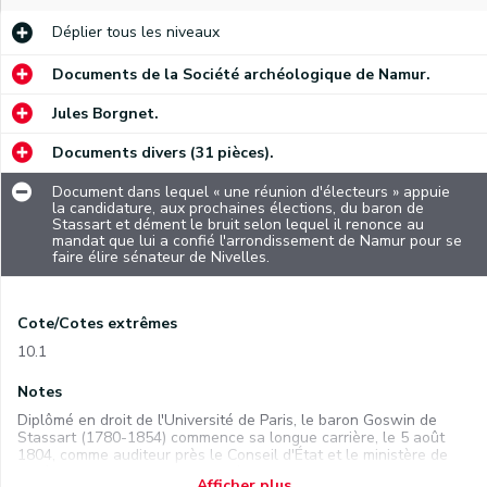
Déplier
tous les niveaux
Documents de la Société archéologique de Namur.
Jules Borgnet.
Documents divers (31 pièces).
Document dans lequel « une réunion d'électeurs » appuie
la candidature, aux prochaines élections, du baron de
Stassart et dément le bruit selon lequel il renonce au
mandat que lui a confié l'arrondissement de Namur pour se
faire élire sénateur de Nivelles.
Cote/Cotes extrêmes
10.1
Notes
Diplômé en droit de l'Université de Paris, le baron Goswin de
Stassart (1780-1854) commence sa longue carrière, le 5 août
1804, comme auditeur près le Conseil d'État et le ministère de
l'Intérieur. En 1805, il est nommé intendant du Tyrol et du
Afficher plus