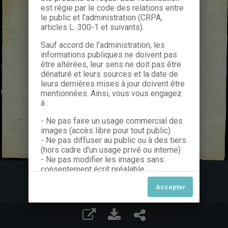
est régie par le code des relations entre
le public et l'administration (CRPA,
articles L. 300-1 et suivants).
Sauf accord de l’administration, les
informations publiques ne doivent pas
être altérées, leur sens ne doit pas être
dénaturé et leurs sources et la date de
leurs dernières mises à jour doivent être
mentionnées. Ainsi, vous vous engagez
à :
- Ne pas faire un usage commercial des
images (accès libre pour tout public)
- Ne pas diffuser au public ou à des tiers
(hors cadre d'un usage privé ou interne)
- Ne pas modifier les images sans
consentement écrit préalable
Dans le cas contraire, nous vous invitons
à nous contacter afin de solliciter le type
de Licence souhaitée parmi celles
proposées et le cas échéant, acquitter
une redevance.