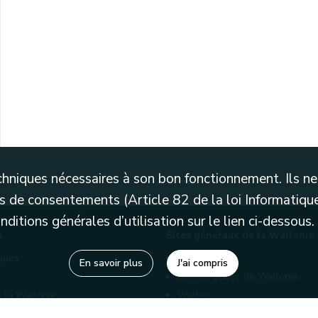
Namur : alignement pour l'ouverture de deux rues entre les rues Simonis, du Belvédère et Marie-Martine Bourtonbourg.
techniques nécessaires à son bon fonctionnement. Ils 
 de consentements (Article 82 de la loi Informatique
itions générales d’utilisation sur le lien ci-dessous.
s
Sites généraux de la Wallonie
èques
Wallonie.be
En savoir plus
J'ai compris
Service public de Wallonie
 la Wallonie
Wallex
enaires
Marché publics wallons