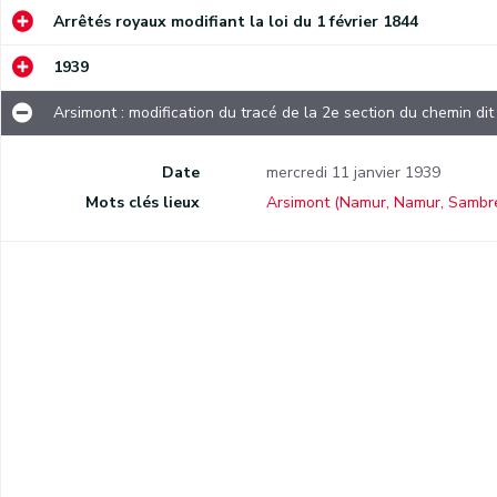
Arrêtés royaux modifiant la loi du 1 février 1844
1939
Arsimont : modification du tracé de la 2e section du chemin di
Date
mercredi 11 janvier 1939
s
Mots clés lieux
Arsimont (Namur, Namur, Sambre
Arsimont : modification du tracé de la 2e section du chemin dit de la Basse Sambre.
es).
Malonne : expropriation d'urgence en vue de l'amélioration des chemins vicinaux n° 2, 5, 6 et 15.