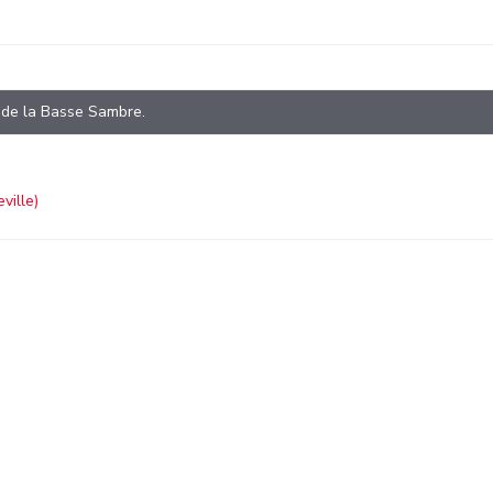
t de la Basse Sambre.
ville)