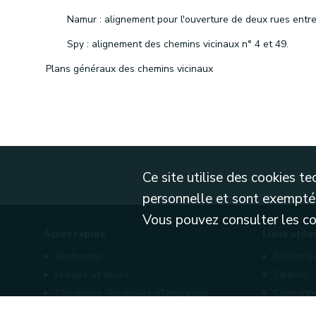
Spy : alignement des chemins vicinaux n° 4 et 49.
Plans généraux des chemins vicinaux
Ce site utilise des cookies 
personnelle et sont exemptés
Vous pouvez consulter les cond
Accès rapide
Liens utile
Recherche
Biblioth
Horaire et accès
Editions
Conditions Générales d'Utilisation
Connaître
Mentions légales
Nos part