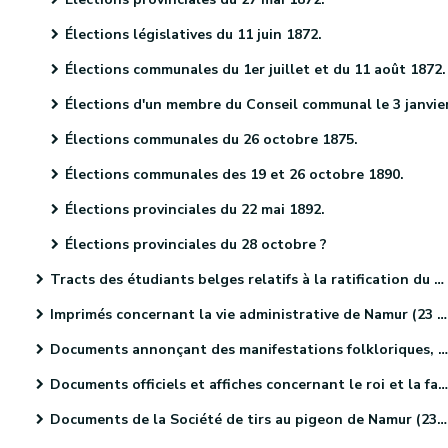
Élections législatives du 11 juin 1872.
Élections communales du 1er juillet et du 11 août 1872.
Élections d'un membre du Conseil communal le 3 janvier 187
Élections communales du 26 octobre 1875.
Élections communales des 19 et 26 octobre 1890.
Élections provinciales du 22 mai 1892.
Élections provinciales du 28 octobre ?
Tracts des étudiants belges relatifs à la ratification du Traité des XXIV articles (4 pièces).
Imprimés concernant la vie administrative de Namur (23 pièces).
Documents annonçant des manifestations folkloriques, culturelles et sportives. (46 pièces)
Documents officiels et affiches concernant le roi et la famille royale (18 pièces)
Documents de la Société de tirs au pigeon de Namur (23 pièces)