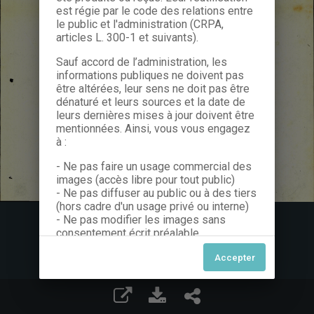
est régie par le code des relations entre
le public et l'administration (CRPA,
articles L. 300-1 et suivants).
Sauf accord de l’administration, les
informations publiques ne doivent pas
être altérées, leur sens ne doit pas être
dénaturé et leurs sources et la date de
leurs dernières mises à jour doivent être
mentionnées. Ainsi, vous vous engagez
à :
- Ne pas faire un usage commercial des
images (accès libre pour tout public)
- Ne pas diffuser au public ou à des tiers
(hors cadre d'un usage privé ou interne)
- Ne pas modifier les images sans
consentement écrit préalable
Dans le cas contraire, nous vous invitons
à nous contacter afin de solliciter le type
de Licence souhaitée parmi celles
proposées et le cas échéant, acquitter
une redevance.