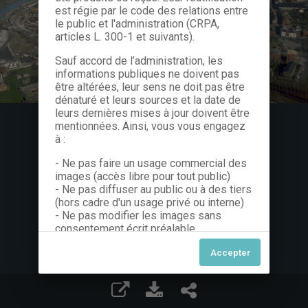
est régie par le code des relations entre
le public et l'administration (CRPA,
articles L. 300-1 et suivants).
Sauf accord de l’administration, les
informations publiques ne doivent pas
être altérées, leur sens ne doit pas être
dénaturé et leurs sources et la date de
leurs dernières mises à jour doivent être
mentionnées. Ainsi, vous vous engagez
à :
- Ne pas faire un usage commercial des
images (accès libre pour tout public)
- Ne pas diffuser au public ou à des tiers
(hors cadre d'un usage privé ou interne)
- Ne pas modifier les images sans
consentement écrit préalable
Dans le cas contraire, nous vous invitons
à nous contacter afin de solliciter le type
de Licence souhaitée parmi celles
proposées et le cas échéant, acquitter
une redevance.