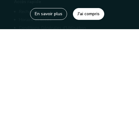
Accès rapide
Recherche
En savoir plus
J'ai compris
Horaire et accès
Conditions Générales d'Utilisation
Mentions légales
Politique de confidentialité
Liens utiles
Bibliothèques
Editions
Connaître la Wallonie
Nos partenaires
Sites généraux de la Wallonie
Wallonie.be
Service public de Wallonie
Wallex