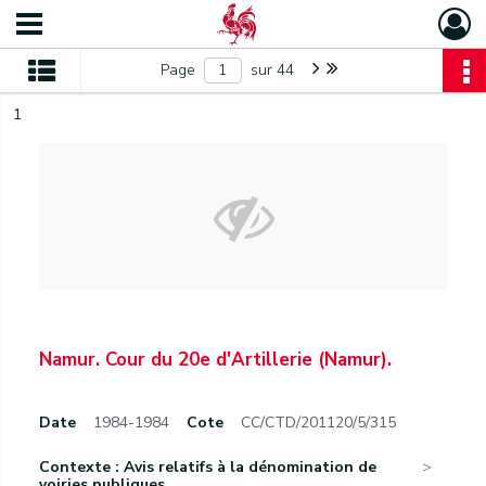
Page
sur 44
1
Namur. Cour du 20e d'Artillerie (Namur).
Date
1984-1984
Cote
CC/CTD/201120/5/315
Contexte : Avis relatifs à la dénomination de
voiries publiques...