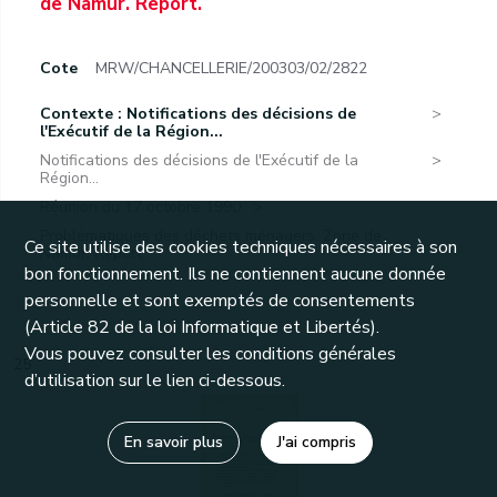
de Namur. Report.
Cote
MRW/CHANCELLERIE/200303/02/2822
Contexte : Notifications des décisions de
l'Exécutif de la Région...
Notifications des décisions de l'Exécutif de la
Région...
Réunion du 17 octobre 1990
Problématiques des déchets ménagers. Zone de
Ce site utilise des cookies techniques nécessaires à son
Namur. Report.
bon fonctionnement. Ils ne contiennent aucune donnée
personnelle et sont exemptés de consentements
(Article 82 de la loi Informatique et Libertés).
Vous pouvez consulter les conditions générales
25
d’utilisation sur le lien ci-dessous.
En savoir plus
J'ai compris