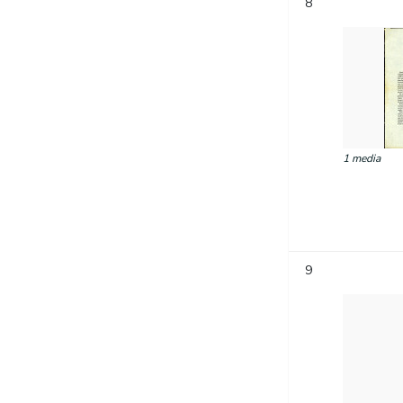
8
1 media
9