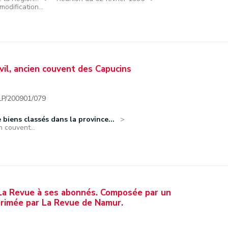
odification...
ivil, ancien couvent des Capucins
/200901/079
biens classés dans la province...
n couvent...
: La Revue à ses abonnés. Composée par un
mprimée par La Revue de Namur.