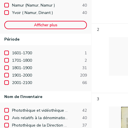
Namur (Namur, Namur )
40
Yvoir ( Namur, Dinant )
40
Afficher plus
2
Période
1601-1700
1
1701-1800
2
1801-1900
31
1901-2000
209
2001-2100
66
Nom de l'inventaire
3
Photothèque et vidéothèque de la Direction de l'Identité, des Publications et de l'Edition.
42
Avis relatifs à la dénomination de voiries publiques (demandes arrivées après le 1er janvier 1977).
40
Photothèque de la Direction des Recherches hydrauliques
37