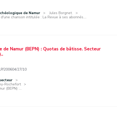
rchéologique de Namur
Jules Borgnet.
 d'une chanson intitulée : La Revue à ses abonnés....
e de Namur (BEPN) : Quotas de bâtisse. Secteur
..
/200604/27/10
secteur
ney-Rochefort
r (BEPN) :...