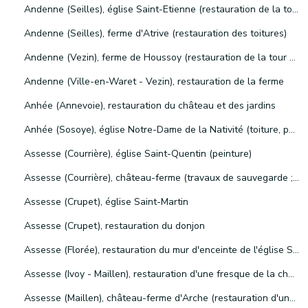
Andenne (Seilles), église Saint-Etienne (restauration de la toiture et de la charpente ; remplacement d'un arrière linteau ; électricité)
Andenne (Seilles), ferme d'Atrive (restauration des toitures)
Andenne (Vezin), ferme de Houssoy (restauration de la tour carrée)
Andenne (Ville-en-Waret - Vezin), restauration de la ferme
Anhée (Annevoie), restauration du château et des jardins
Anhée (Sosoye), église Notre-Dame de la Nativité (toiture, peinture, installation électrique et verrières)
Assesse (Courrière), église Saint-Quentin (peinture)
Assesse (Courrière), château-ferme (travaux de sauvegarde ; phases I et II de la restauration)
Assesse (Crupet), église Saint-Martin
Assesse (Crupet), restauration du donjon
Assesse (Florée), restauration du mur d'enceinte de l'église Sainte-Geneviève
Assesse (Ivoy - Maillen), restauration d'une fresque de la chapelle Saint-Martin
Assesse (Maillen), château-ferme d'Arche (restauration d'une toiture et modification d'une façade ; aménagement et restauration de la grange et de l'aile sud de l'étable)