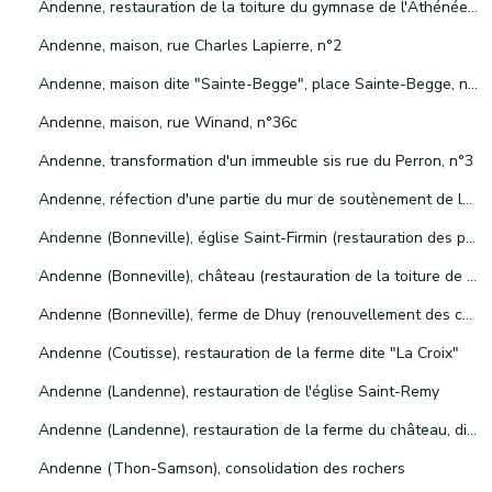
Andenne, restauration de la toiture du gymnase de l'Athénée royal "Jean Tousseul"
Andenne, maison, rue Charles Lapierre, n°2
Andenne, maison dite "Sainte-Begge", place Sainte-Begge, n°6
Andenne, maison, rue Winand, n°36c
Andenne, transformation d'un immeuble sis rue du Perron, n°3
Andenne, réfection d'une partie du mur de soutènement de la place Sainte-Begge
Andenne (Bonneville), église Saint-Firmin (restauration des peintures intérieures et entretien extérieur)
Andenne (Bonneville), château (restauration de la toiture de la tour, des corniches et souches de cheminées, des menuiseries et couvertures de l'horloge)
Andenne (Bonneville), ferme de Dhuy (renouvellement des châssis du corps de logis et aménagement d'une aile d'étable en gîte à la ferme)
Andenne (Coutisse), restauration de la ferme dite "La Croix"
Andenne (Landenne), restauration de l'église Saint-Remy
Andenne (Landenne), restauration de la ferme du château, dite "ferme Libois"
Andenne (Thon-Samson), consolidation des rochers