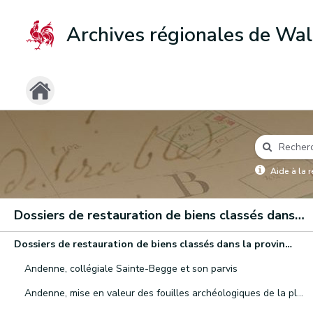
Archives régionales de Wal
Aide à la 
Dossiers de restauration de biens classés dans la province de Namur, du Brabant wallon et de Luxembourg (1933-2006)
Dossiers de restauration de biens classés dans la province de Namur, du Brabant wallon et de Luxembourg (1933-2006)
Andenne, collégiale Sainte-Begge et son parvis
Andenne, mise en valeur des fouilles archéologiques de la place du Chapitre