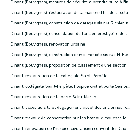
Dinant (Bouvignes), mesures de sécurité à prendre suite à l'incendie d'un immeuble sis rue Richier, n°22
Dinant (Bouvignes), restauration de la maison dite "de l'Ecolâtre" ou "du Marguillier"
Dinant (Bouvignes), construction de garages sis rue Richier, n°50
Dinant (Bouvignes), consolidation de l'ancien presbytère de la paroisse Saint-Lambert, sis rue Richier, n°54
Dinant (Bouvignes), rénovation urbaine
Dinant (Bouvignes), construction d'un immeuble sis rue H. Blès, n°12
Dinant (Bouvignes), proposition de classement d'une section des remparts et restauration de la muraille classée (front nord)
Dinant, restauration de la collégiale Saint-Perpète
Dinant, collégiale Saint-Perpète, hospice civil et porte Sainte-Martin (éclairage)
Dinant, restauration de la porte Saint-Martin
Dinant, accès au site et dégagement visuel des anciennes fortifications de "Dry les Wennes-Dinant"
Dinant, travaux de conservation sur les bateaux-mouches le "Touriste I" et le "Touriste IV"
Dinant, rénovation de l'hospice civil, ancien couvent des Capucins