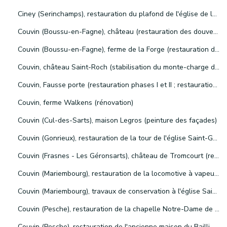
Ciney (Serinchamps), restauration du plafond de l'église de la Sainte-Trinité
Couvin (Boussu-en-Fagne), château (restauration des douves, de la remise à voitures et de la toiture)
Couvin (Boussu-en-Fagne), ferme de la Forge (restauration de la toiture et façade de la forge)
Couvin, château Saint-Roch (stabilisation du monte-charge des ruines de la rampe d'accès au fourneau disparu et restauration du bâtiment)
Couvin, Fausse porte (restauration phases I et II ; restauration des toitures)
Couvin, ferme Walkens (rénovation)
Couvin (Cul-des-Sarts), maison Legros (peinture des façades)
Couvin (Gonrieux), restauration de la tour de l'église Saint-Georges
Couvin (Frasnes - Les Géronsarts), château de Tromcourt (restauration des châssis et réhabilitation du bâtiment)
Couvin (Mariembourg), restauration de la locomotive à vapeur du type EX26
Couvin (Mariembourg), travaux de conservation à l'église Sainte-Marie-Madeleine
Couvin (Pesche), restauration de la chapelle Notre-Dame de Bonne Pensée
Couvin (Pesche), restauration de l'ancienne maison du Bailli