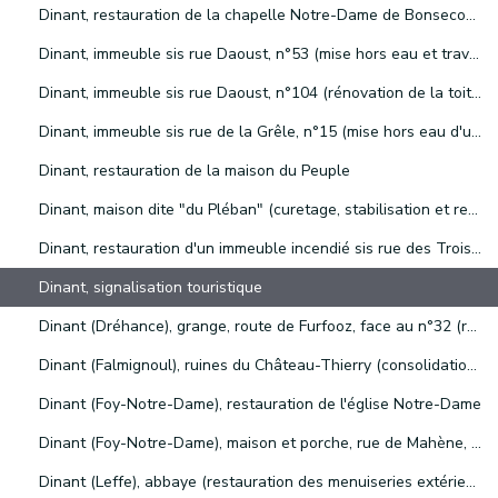
Dinant, restauration de la chapelle Notre-Dame de Bonsecours, du pont en pierre, des chasse-roues et du chemin "de Bonsecours"
Dinant, immeuble sis rue Daoust, n°53 (mise hors eau et travaux de peintures extérieures)
Dinant, immeuble sis rue Daoust, n°104 (rénovation de la toiture et d'un pignon)
Dinant, immeuble sis rue de la Grêle, n°15 (mise hors eau d'une annexe et peinture des châssis de fenêtres)
Dinant, restauration de la maison du Peuple
Dinant, maison dite "du Pléban" (curetage, stabilisation et restauration phase I)
Dinant, restauration d'un immeuble incendié sis rue des Trois Escabelles, n°32
Dinant, signalisation touristique
Dinant (Dréhance), grange, route de Furfooz, face au n°32 (restauration des toitures, des maçonneries et des menuiseries)
Dinant (Falmignoul), ruines du Château-Thierry (consolidation de deux voûtes)
Dinant (Foy-Notre-Dame), restauration de l'église Notre-Dame
Dinant (Foy-Notre-Dame), maison et porche, rue de Mahène, n°24 (restauration des toitures)
Dinant (Leffe), abbaye (restauration des menuiseries extérieures et des encadrements en calcaire ; renouvellement de la toiture du cloître)