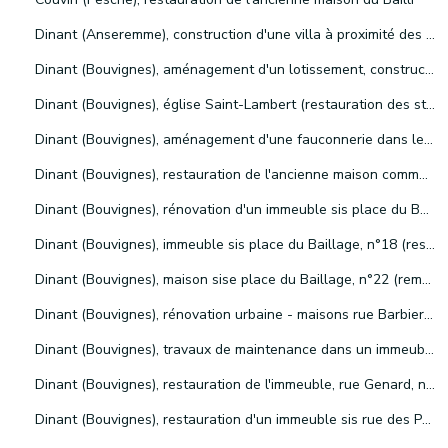
Dinant (Anseremme), construction d'une villa à proximité des rochers de Freyr
Dinant (Bouvignes), aménagement d'un lotissement, construction d'un chalet et installation de l'éclairage public dans la vallée de la Meuse, entre Bouvignes et Houx
Dinant (Bouvignes), église Saint-Lambert (restauration des statues et de la toiture)
Dinant (Bouvignes), aménagement d'une fauconnerie dans les ruines de l'ancien château comtal
Dinant (Bouvignes), restauration de l'ancienne maison communale, dite "maison espagnole"
Dinant (Bouvignes), rénovation d'un immeuble sis place du Baillage, n°4
Dinant (Bouvignes), immeuble sis place du Baillage, n°18 (restauration des châssis de fenêtre)
Dinant (Bouvignes), maison sise place du Baillage, n°22 (remplacement des châssis de fenêtres)
Dinant (Bouvignes), rénovation urbaine - maisons rue Barbier, n°3-5, et rue Richier, n°10-14
Dinant (Bouvignes), travaux de maintenance dans un immeuble sis rue du Fourneau, n°7
Dinant (Bouvignes), restauration de l'immeuble, rue Genard, n°12
Dinant (Bouvignes), restauration d'un immeuble sis rue des Potiers, n°12