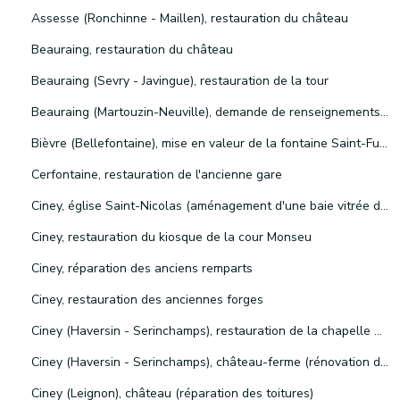
Assesse (Ronchinne - Maillen), restauration du château
Beauraing, restauration du château
Beauraing (Sevry - Javingue), restauration de la tour
Beauraing (Martouzin-Neuville), demande de renseignements concernant la restauration d'une maison du 19e siècle
Bièvre (Bellefontaine), mise en valeur de la fontaine Saint-Furcy
Cerfontaine, restauration de l'ancienne gare
Ciney, église Saint-Nicolas (aménagement d'une baie vitrée dans la chapelle du Saint-Sacrement)
Ciney, restauration du kiosque de la cour Monseu
Ciney, réparation des anciens remparts
Ciney, restauration des anciennes forges
Ciney (Haversin - Serinchamps), restauration de la chapelle Saint-Lambert
Ciney (Haversin - Serinchamps), château-ferme (rénovation de l'aile est)
Ciney (Leignon), château (réparation des toitures)