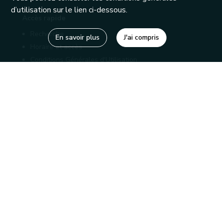
d’utilisation sur le lien ci-dessous.
Accès rapide
Recherche
En savoir plus
J'ai compris
Horaire et accès
Conditions Générales d'Utilisation
Mentions légales
Politique de confidentialité
Liens utiles
Bibliothèques
Editions
Connaître la Wallonie
Nos partenaires
Sites généraux de la Wallonie
Wallonie.be