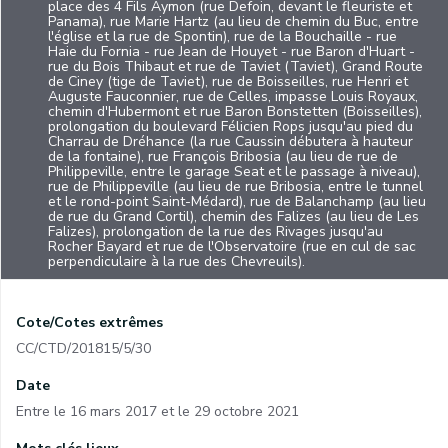
place des 4 Fils Aymon (rue Defoin, devant le fleuriste et
Panama), rue Marie Hartz (au lieu de chemin du Buc, entre
l'église et la rue de Spontin), rue de la Bouchaille - rue
Haie du Fornia - rue Jean de Houyet - rue Baron d'Huart -
rue du Bois Thibaut et rue de Taviet (Taviet), Grand Route
de Ciney (tige de Taviet), rue de Boisseilles, rue Henri et
Auguste Fauconnier, rue de Celles, impasse Louis Royaux,
chemin d'Hubermont et rue Baron Bonstetten (Boisseilles),
prolongation du boulevard Félicien Rops jusqu'au pied du
Charrau de Dréhance (la rue Caussin débutera à hauteur
de la fontaine), rue François Bribosia (au lieu de rue de
Philippeville, entre le garage Seat et le passage à niveau),
rue de Philippeville (au lieu de rue Bribosia, entre le tunnel
et le rond-point Saint-Médard), rue de Balanchamp (au lieu
de rue du Grand Cortil), chemin des Falizes (au lieu de Les
Falizes), prolongation de la rue des Rivages jusqu'au
Rocher Bayard et rue de l'Observatoire (rue en cul de sac
perpendiculaire à la rue des Chevreuils).
Cote/Cotes extrêmes
CC/CTD/201815/5/30
Date
Entre le 16 mars 2017 et le 29 octobre 2021