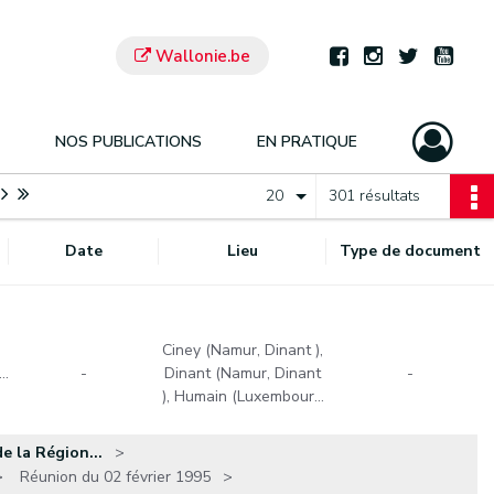
Wallonie.be
NOS PUBLICATIONS
EN PRATIQUE
20
301 résultats
Date
Lieu
Type de document
Ciney (Namur, Dinant ),
…
-
Dinant (Namur, Dinant
-
), Humain (Luxembour…
e la Région...
Réunion du 02 février 1995