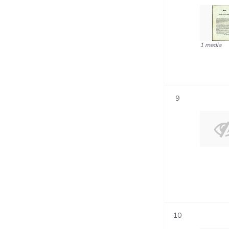
1 media
9
10