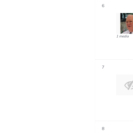
6
1 media
7
8