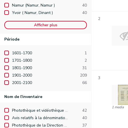
Namur (Namur, Namur )
40
Yvoir ( Namur, Dinant )
40
2
Afficher plus
Période
1601-1700
1
1701-1800
2
1801-1900
31
1901-2000
209
3
2001-2100
66
Nom de l'inventaire
1 media
Photothèque et vidéothèque de la Direction de l'Identité, des Publications et de l'Edition.
42
Avis relatifs à la dénomination de voiries publiques (demandes arrivées après le 1er janvier 1977).
40
Photothèque de la Direction des Recherches hydrauliques
37