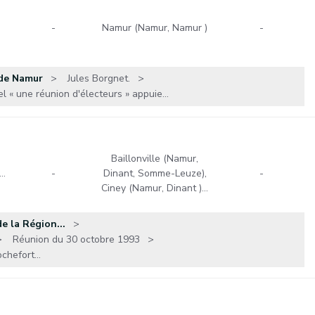
-
Namur (Namur, Namur )
-
 de Namur
Jules Borgnet.
 « une réunion d'électeurs » appuie...
Baillonville (Namur,
…
-
Dinant, Somme-Leuze),
-
Ciney (Namur, Dinant )…
e la Région...
Réunion du 30 octobre 1993
chefort...