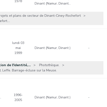
1978
Dinant (Namur, Dinant…
rojets et plans de secteur de Dinant-Ciney-Rochefort
ort....
lundi 03
mai
Dinant (Namur, Dinant )
-
1999
n de l'Identité,...
Photothèque.
. Leffe. Barrage-écluse sur la Meuse.
1996-
…
Dinant (Namur, Dinant )
-
2005