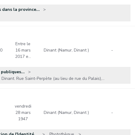
 dans la province...
Entre le
0
16 mars
Dinant (Namur, Dinant )
-
2017 e…
 publiques...
Dinant. Rue Saint-Perpète (au lieu de rue du Palais),...
vendredi
28 mars
Dinant (Namur, Dinant )
-
1947
n de l'Identité,...
Photothèque.