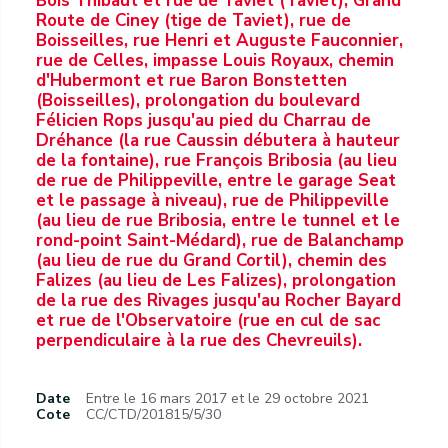
Bois Thibaut et rue de Taviet (Taviet), Grand
Route de Ciney (tige de Taviet), rue de
Boisseilles, rue Henri et Auguste Fauconnier,
rue de Celles, impasse Louis Royaux, chemin
d'Hubermont et rue Baron Bonstetten
(Boisseilles), prolongation du boulevard
Félicien Rops jusqu'au pied du Charrau de
Dréhance (la rue Caussin débutera à hauteur
de la fontaine), rue François Bribosia (au lieu
de rue de Philippeville, entre le garage Seat
et le passage à niveau), rue de Philippeville
(au lieu de rue Bribosia, entre le tunnel et le
rond-point Saint-Médard), rue de Balanchamp
(au lieu de rue du Grand Cortil), chemin des
Falizes (au lieu de Les Falizes), prolongation
de la rue des Rivages jusqu'au Rocher Bayard
et rue de l'Observatoire (rue en cul de sac
perpendiculaire à la rue des Chevreuils).
Date
Entre le 16 mars 2017 et le 29 octobre 2021
Cote
CC/CTD/201815/5/30