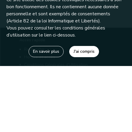
bon fonctionnement. Ils ne contiennent aucune donnée
personnelle et sont exemptés de consentements
(Article 82 de la loi Informatique et Libertés).
Vous pouvez consulter les conditions générales
d’utilisation sur le lien ci-dessous.
Accès rapide
Recherche
En savoir plus
J'ai compris
Horaire et accès
Conditions Générales d'Utilisation
Mentions légales
Politique de confidentialité
Liens utiles
Bibliothèques
Editions
Connaître la Wallonie
Nos partenaires