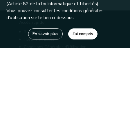
(Article 82 de la loi Informatique et Libertés).
Vous pouvez consulter les conditions générales
d’utilisation sur le lien ci-dessous.
Accès rapide
Recherche
En savoir plus
J'ai compris
Horaire et accès
Conditions Générales d'Utilisation
Mentions légales
Politique de confidentialité
Liens utiles
Bibliothèques
Editions
Connaître la Wallonie
Nos partenaires
Sites généraux de la Wallonie