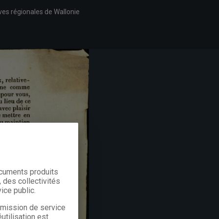
ves régionales de Wallonie
ocuments produits
 des collectivités
ice public.
a mission de service
utilisation est