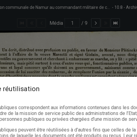
Trois documents de 1838 relatifs à une affaire opposant l'Administration communale de Namur au commandant militaire de cette ville sur l'expulsion de la veuve Marcotti de son lieu d'habitation à la caserne Saint-Martin : Quelques mots, mais surtout des faits, relativement à l'affaire de la Ve Marcotti, s.l., 5 f°. Réponse de J. Wautlet et H. Douxchamps aux attaques de l'avocat Gislain, s.l.n.d., 1 p. Lettre de l'avocat Marchot à l'éditeur de L'Éclaireur, s.l.n.d., 2 pp.
10.8
Archi
Média
/
9
 réutilisation
ubliques correspondent aux informations contenues dans les d
dre de la mission de service public des administrations de l’Etat,
s personnes publiques ou privées chargées d’une mission de serv
bliques peuvent être réutilisées à d’autres fins que celles de l
oins de laquelle les documents ont été produits ou reçus. Leur ré