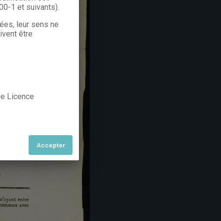
300-1 et suivants).
rées, leur sens ne
ivent être
 de Licence