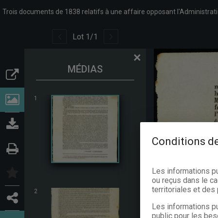
Lot
1
/
1
×
MÉDIAS
1
Conditions de
Les informations p
ou reçus dans le ca
territoriales et de
2
Les informations pu
public pour les bes