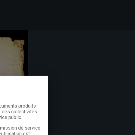
ocuments produits
 des collectivités
ice public.
a mission de service
utilisation est