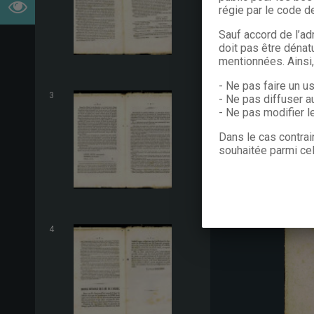
régie par le code de
Sauf accord de l’ad
doit pas être dénat
mentionnées. Ainsi
- Ne pas faire un u
3
- Ne pas diffuser a
- Ne pas modifier 
Dans le cas contrai
souhaitée parmi cel
4