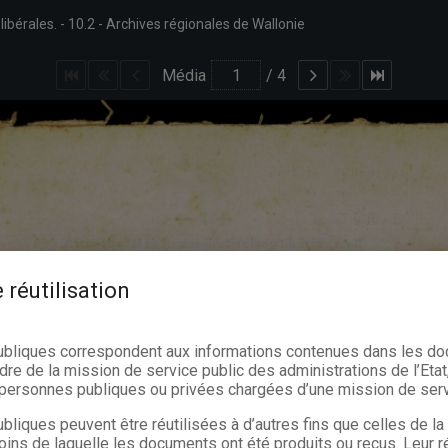
libérales.
10.2
Archives régionales de Wallonie
Média
/
4
 réutilisation
ubliques correspondent aux informations contenues dans les d
dre de la mission de service public des administrations de l’Etat,
s personnes publiques ou privées chargées d’une mission de serv
bliques peuvent être réutilisées à d’autres fins que celles de l
oins de laquelle les documents ont été produits ou reçus. Leur ré