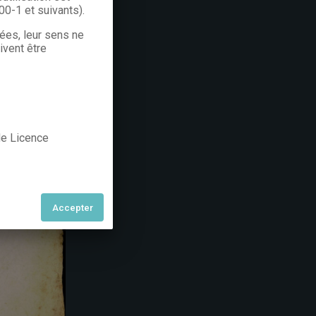
300-1 et suivants).
rées, leur sens ne
ivent être
 de Licence