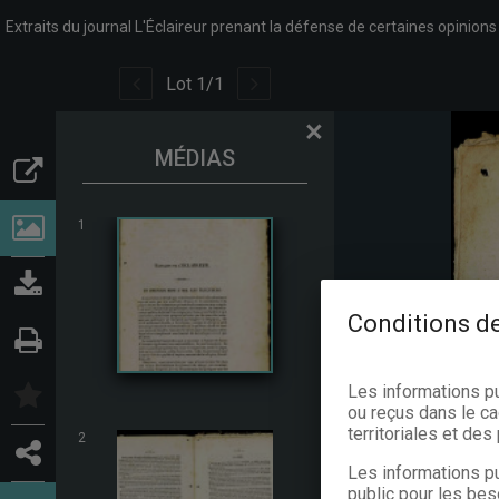
Extraits du journal L'Éclaireur prenant la défense de certaines opinions 
Lot
1
/
1
×
MÉDIAS
1
Conditions de
Les informations p
ou reçus dans le ca
territoriales et de
2
Les informations pu
public pour les bes