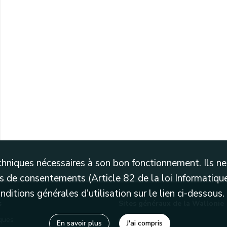
techniques nécessaires à son bon fonctionnement. Ils 
 de consentements (Article 82 de la loi Informatique
itions générales d’utilisation sur le lien ci-dessous.
s
Sites généraux de la Wallonie
èques
Wallonie.be
En savoir plus
J'ai compris