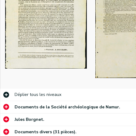
Déplier
tous les niveaux
Document dans lequel « une réunion d'électeurs » appuie la candidature, aux prochaines élections, du baron de Stassart et dément le bruit selon lequel il renonce au mandat que lui a confié l'arrondissement de Namur pour se faire élire sénateur de Nivelles.
Documents de la Société archéologique de Namur.
Extraits du journal L'Éclaireur prenant la défense de certaines opinions libérales.
Invitation à se rendre, le 13 juin d'une année qui n'est pas précisée, au domicile de Stéphany Mineur afin de le féliciter pour son élection à la Chambre des représentants.
Jules Borgnet.
Bulletin de L'Ami de l'Ordre pour les élections du 8 juin d'une année qui n'est pas précisée.
Documents divers (31 pièces).