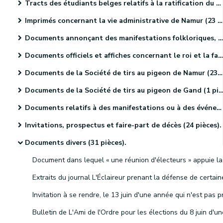
Tracts des étudiants belges relatifs à la ratification du Traité des XXIV articles (4 pièces).
Imprimés concernant la vie administrative de Namur (23 pièces).
Documents annonçant des manifestations folkloriques, culturelles et sportives. (46 pièces)
Documents officiels et affiches concernant le roi et la famille royale (18 pièces)
Documents de la Société de tirs au pigeon de Namur (23 pièces)
Documents de la Société de tirs au pigeon de Gand (1 pièce).
Documents relatifs à des manifestations ou à des événements religieux (41 pièces)
Invitations, prospectus et faire-part de décès (24 pièces).
Documents divers (31 pièces).