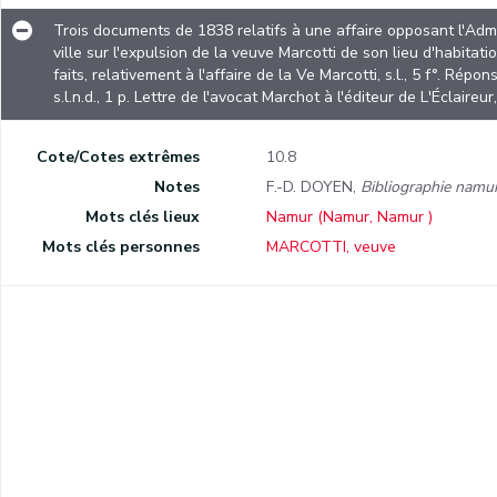
Publicité électorale du marquis de Trazegnies, bourgmestre de Corroy et membre du Conseil provincial.
Trois documents de 1838 relatifs à une affaire opposant l'Ad
ville sur l'expulsion de la veuve Marcotti de son lieu d'habita
faits, relativement à l'affaire de la Ve Marcotti, s.l., 5 f°. Ré
Procès-verbal de la première séance du Comité d'industrie, de commerce et d'agriculture de la province de Namur. (6 novembre 1830)
s.l.n.d., 1 p. Lettre de l'avocat Marchot à l'éditeur de L'Éclaireur, 
Trois documents de 1838 relatifs à une affaire opposant l'Administration communale de Namur au commandant militaire de cette ville sur l'expulsion de la veuve Marcotti de son lieu d'habitation à la caserne Saint-Martin : Quelques mots, mais surtout des faits, relativement à l'affaire de la Ve Marcotti, s.l., 5 f°. Réponse de J. Wautlet et H. Douxchamps aux attaques de l'avocat Gislain, s.l.n.d., 1 p. Lettre de l'avocat Marchot à l'éditeur de L'Éclaireur, s.l.n.d., 2 pp.
Cote/Cotes extrêmes
10.8
Witikind, plaidoyer historique composé, le 19 août 1840, par les rhétoriciens du Collège Notre-Dame de la Paix à Namur (s.l.n.d., 4 pp.).
Notes
F.-D. DOYEN,
Bibliographie namu
Prospectus publicitaire pour un nouveau journal non-cité (La Revue de Namur ?). Selon une mention manuscrite, ce document a été distribué le 15 décembre 1845.
Mots clés lieux
Namur (Namur, Namur )
Mots clés personnes
MARCOTTI, veuve
Prospectus publicitaire pour La Revue de Namur, nouveau journal paraissant le dimanche.
Chronique judiciaire tirée de La Revue de Namur du 2 septembre 1846. Cet article résume les différentes étapes du conflit opposant les héritiers d'André-Joseph Laloux.
Lettre, adressée aux membres de la Chambre des représentants, réclamant la révision des lois sur les servitudes militaires.
Lettre des membres de la minorité de la Chambre des représentants aux électeurs des divers arrondissements du royaume.
Affiche avec un extrait de La Revue de Namur intitulé : « Contredémenti (sic) officiel au prétendu démenti officiel. » Cet extrait concerne la diminution de la garnison de Namur suite au mauvais état du casernement.
Supplément de L'Organe de Namur et de la province, sans doute de 1862, reproduisant la réponse de G. Février, bourgmestre de Sombreffe, « aux accusations articulées contre lui par M. de Bavay, Procureur-Général, et M. Wasseige, membre de la Chambre des Représentants. ». Ce conflit porte sur des certificats de moralité qui ont été délivrés à des habitants de Sombreffe.
Paroles de la Brabançonne du 1er régiment des lanciers. Cette chanson, écrite, à Namur, le 9 avril 1863, a été signée par J. Delhalle, maréchal des logis fourrier.