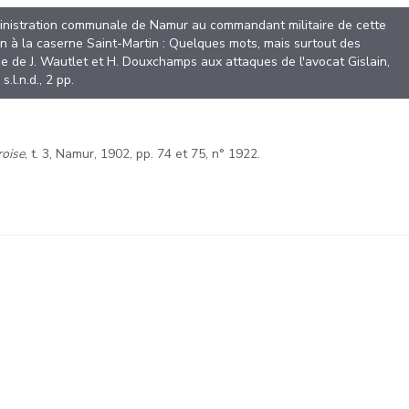
ministration communale de Namur au commandant militaire de cette
tion à la caserne Saint-Martin : Quelques mots, mais surtout des
ponse de J. Wautlet et H. Douxchamps aux attaques de l'avocat Gislain,
s.l.n.d., 2 pp.
roise
, t. 3, Namur, 1902, pp. 74 et 75, n° 1922.