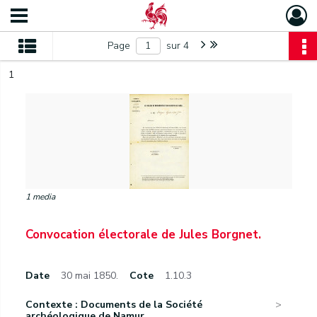
Page
sur 4
1
1 media
Convocation électorale de Jules Borgnet.
Date
30 mai 1850.
Cote
1.10.3
Contexte : Documents de la Société
archéologique de Namur