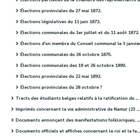
Élections provinciales du 27 mai 1872.
Élections législatives du 11 juin 1872.
Élections communales du 1er juillet et du 11 août 1872.
Élections d'un membre du Conseil communal le 3 janvier 187
Élections communales du 26 octobre 1875.
Élections communales des 19 et 26 octobre 1890.
Élections provinciales du 22 mai 1892.
Élections provinciales du 28 octobre ?
Tracts des étudiants belges relatifs à la ratification du Traité des XXIV articles (4 pièces).
Imprimés concernant la vie administrative de Namur (23 pièces).
Documents annonçant des manifestations folkloriques, culturelles et sportives. (46 pièces)
Documents officiels et affiches concernant le roi et la famille royale (18 pièces)