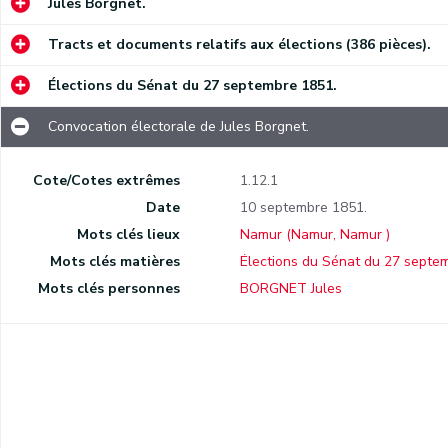
Jules Borgnet.
Cinq tracts électoraux du vicomte Pierre Desmanet de Biesme. (un tract date du 15 septembre 1851 ; les autres ne sont pas datés)
Tracts et documents relatifs aux élections (386 pièces).
Trois tracts électoraux de François-Adrien Piéton. (un tract date 20 septembre 1851 ; les autres ne sont pas datés)
Procès-verbal de la proclamation de Ventru, « candidat ministériel ».
Élections du Sénat du 27 septembre 1851.
Billet reproduisant un dialogue entre deux électeurs mécontents des hommes politiques.
Convocation électorale de Jules Borgnet.
Dialogue entre Alfred et Nicolas sur le Sénat, le ministère et l'impôt.
Cote/Cotes extrêmes
1.12.1
Date
10 septembre 1851.
Mots clés lieux
Namur (Namur, Namur )
Mots clés matières
Élections du Sénat du 27 septe
Mots clés personnes
BORGNET Jules
.
5.