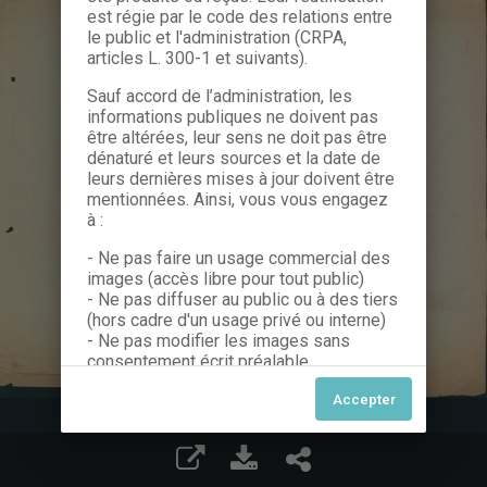
est régie par le code des relations entre
le public et l'administration (CRPA,
articles L. 300-1 et suivants).
Sauf accord de l’administration, les
informations publiques ne doivent pas
être altérées, leur sens ne doit pas être
dénaturé et leurs sources et la date de
leurs dernières mises à jour doivent être
mentionnées. Ainsi, vous vous engagez
à :
- Ne pas faire un usage commercial des
images (accès libre pour tout public)
- Ne pas diffuser au public ou à des tiers
(hors cadre d'un usage privé ou interne)
- Ne pas modifier les images sans
consentement écrit préalable
Dans le cas contraire, nous vous invitons
à nous contacter afin de solliciter le type
de Licence souhaitée parmi celles
proposées et le cas échéant, acquitter
une redevance.