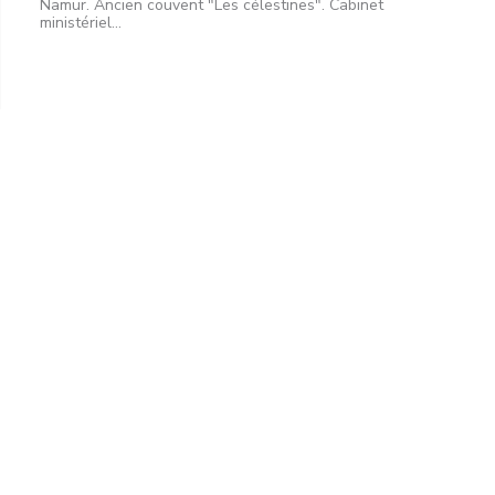
Namur. Ancien couvent "Les célestines". Cabinet
ministériel...