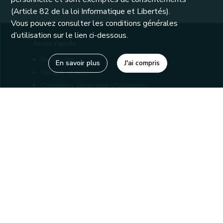
(Article 82 de la loi Informatique et Libertés).
Vous pouvez consulter les conditions générales
d’utilisation sur le lien ci-dessous.
Accès rapide
Recherche
En savoir plus
J'ai compris
Horaire et accès
Conditions Générales d'Utilisation
Mentions légales
Politique de confidentialité
Liens utiles
Bibliothèques
Editions
Connaître la Wallonie
Nos partenaires
Sites généraux de la Wallonie