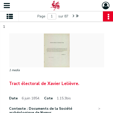
Page
sur 87
1
1 media
Tract électoral de Xavier Lelièvre.
Date
6 juin 1854.
Cote
1.15.3bis
Contexte : Documents de la Société
archéologique de Namur