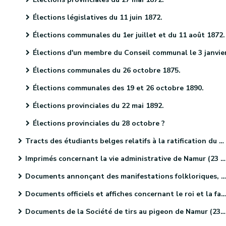
Élections législatives du 11 juin 1872.
Élections communales du 1er juillet et du 11 août 1872.
Élections d'un membre du Conseil communal le 3 janvier 187
Élections communales du 26 octobre 1875.
Élections communales des 19 et 26 octobre 1890.
Élections provinciales du 22 mai 1892.
Élections provinciales du 28 octobre ?
Tracts des étudiants belges relatifs à la ratification du Traité des XXIV articles (4 pièces).
Imprimés concernant la vie administrative de Namur (23 pièces).
Documents annonçant des manifestations folkloriques, culturelles et sportives. (46 pièces)
Documents officiels et affiches concernant le roi et la famille royale (18 pièces)
Documents de la Société de tirs au pigeon de Namur (23 pièces)