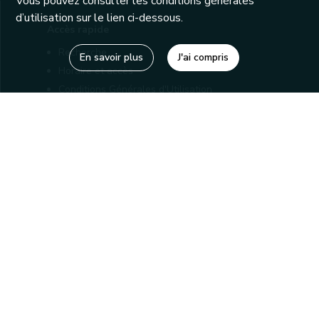
Vous pouvez consulter les conditions générales
d’utilisation sur le lien ci-dessous.
Accès rapide
Recherche
En savoir plus
J'ai compris
Horaire et accès
Conditions Générales d'Utilisation
Mentions légales
Politique de confidentialité
Liens utiles
Bibliothèques
Editions
Connaître la Wallonie
Nos partenaires
Sites généraux de la Wallonie
Wallonie.be