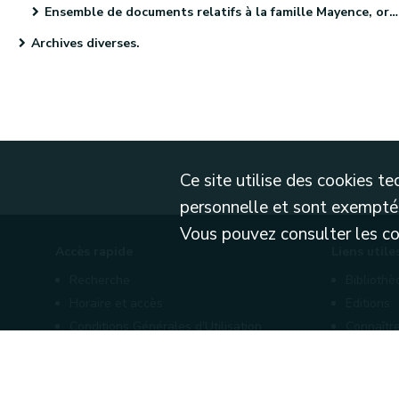
Ensemble de documents relatifs à la famille Mayence, originaire de Metz (4 pièces)
Archives diverses.
Ce site utilise des cookies 
personnelle et sont exemptés
Vous pouvez consulter les cond
Accès rapide
Liens utile
Recherche
Biblioth
Horaire et accès
Editions
Conditions Générales d'Utilisation
Connaître
Mentions légales
Nos part
Politique de confidentialité