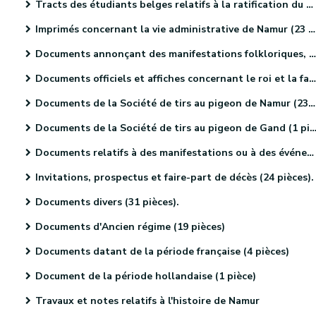
Tracts des étudiants belges relatifs à la ratification du Traité des XXIV articles (4 pièces).
Imprimés concernant la vie administrative de Namur (23 pièces).
Documents annonçant des manifestations folkloriques, culturelles et sportives. (46 pièces)
Documents officiels et affiches concernant le roi et la famille royale (18 pièces)
Documents de la Société de tirs au pigeon de Namur (23 pièces)
Documents de la Société de tirs au pigeon de Gand (1 pièce).
Documents relatifs à des manifestations ou à des événements religieux (41 pièces)
Invitations, prospectus et faire-part de décès (24 pièces).
Documents divers (31 pièces).
Documents d'Ancien régime (19 pièces)
Documents datant de la période française (4 pièces)
Document de la période hollandaise (1 pièce)
Travaux et notes relatifs à l'histoire de Namur