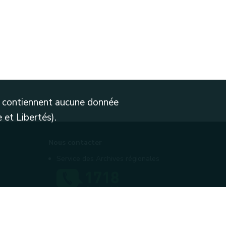
ne contiennent aucune donnée
 et Libertés).
Nous contacter
Service des Archives régionales
Contactez-nous
Introduire une plainte