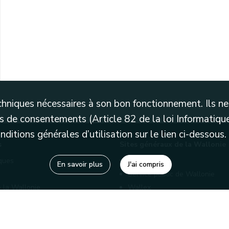
techniques nécessaires à son bon fonctionnement. Ils 
 de consentements (Article 82 de la loi Informatique
itions générales d’utilisation sur le lien ci-dessous.
s
Sites généraux de la Wallonie
èques
Wallonie.be
En savoir plus
J'ai compris
Service public de Wallonie
 la Wallonie
Wallex
enaires
Marché publics wallons
Géoportail
Charte graphique