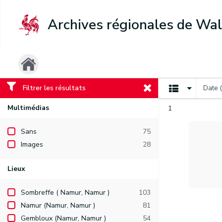
Archives régionales de Wal
Filtrer les résultats
Date 
Multimédias
1
Sans
75
Images
28
Lieux
Sombreffe ( Namur, Namur )
103
Namur (Namur, Namur )
81
Gembloux (Namur, Namur )
54