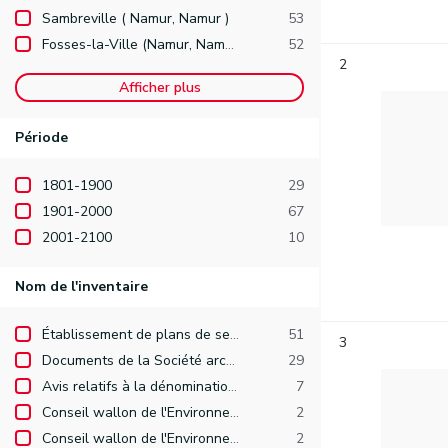
Sambreville ( Namur, Namur )
53
Fosses-la-Ville (Namur, Namur )
52
2
Afficher plus
Période
1801-1900
29
1901-2000
67
2001-2100
10
Nom de l'inventaire
Établissement de plans de secteur
51
3
Documents de la Société archéologique de Namur
29
Avis relatifs à la dénomination de voiries publiques (demandes arrivées après le 1er janvier 1977).
7
Conseil wallon de l'Environnement pour le Développement durable (CWEDD). Études d'incidences et avis (1989-2002)
2
Conseil wallon de l'Environnement pour le Développement durable (CWEDD). Études d'incidences et avis (2003-2006)
2