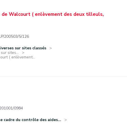
de Walcourt ( enlèvement des deux tilleuls,
/200503/5/126
verses sur sites classés
ur sites...
urt ( enlèvement...
01001/0984
 cadre du contrôle des aides...