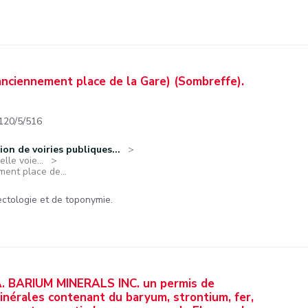
anciennement place de la Gare) (Sombreffe).
120/5/516
ion de voiries publiques...
lle voie...
ent place de...
ctologie et de toponymie.
S.A. BARIUM MINERALS INC. un permis de
inérales contenant du baryum, strontium, fer,