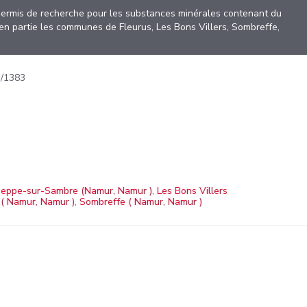
permis de recherche pour les substances minérales contenant du
t en partie les communes de Fleurus, Les Bons Villers, Sombreffe,
/1383
eppe-sur-Sambre (Namur, Namur )
,
Les Bons Villers
 ( Namur, Namur )
,
Sombreffe ( Namur, Namur )