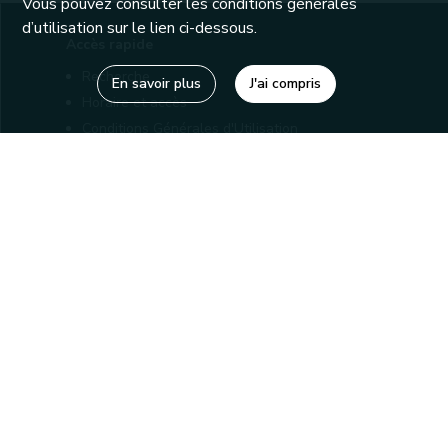
Vous pouvez consulter les conditions générales
d’utilisation sur le lien ci-dessous.
Accès rapide
Recherche
En savoir plus
J'ai compris
Horaire et accès
Conditions Générales d'Utilisation
Mentions légales
Politique de confidentialité
Liens utiles
Bibliothèques
Editions
Connaître la Wallonie
Nos partenaires
Sites généraux de la Wallonie
Wallonie.be