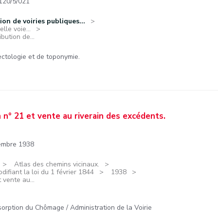
120/5/021
ion de voiries publiques...
lle voie...
bution de...
ctologie et de toponymie.
 n° 21 et vente au riverain des excédents.
vembre 1938
Atlas des chemins vicinaux.
ifiant la loi du 1 février 1844
1938
 vente au...
sorption du Chômage / Administration de la Voirie