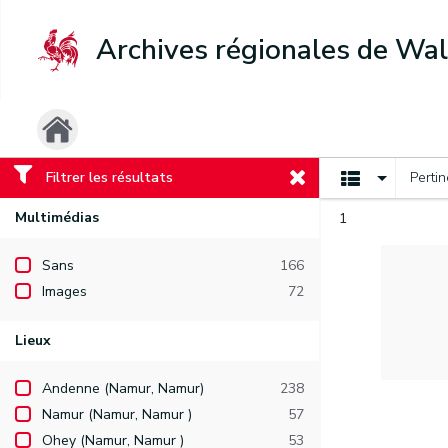
Archives régionales de Wal
Filtrer les résultats
Perti
Multimédias
1
Sans
166
Images
72
Lieux
Andenne (Namur, Namur)
238
Namur (Namur, Namur )
57
Ohey (Namur, Namur )
53