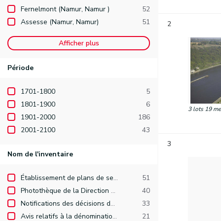
Fernelmont (Namur, Namur )
52
Assesse (Namur, Namur)
51
2
Afficher plus
Période
1701-1800
5
1801-1900
6
3 lots 19 me
1901-2000
186
2001-2100
43
3
Nom de l'inventaire
Établissement de plans de secteur
51
Photothèque de la Direction des Recherches hydrauliques
40
Notifications des décisions de l'Exécutif de la Région wallonne (25 avril 1979-11 décembre 1985)
33
Avis relatifs à la dénomination de voiries publiques (demandes arrivées après le 1er janvier 1977).
21