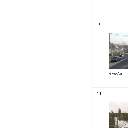
10
4 medias
11