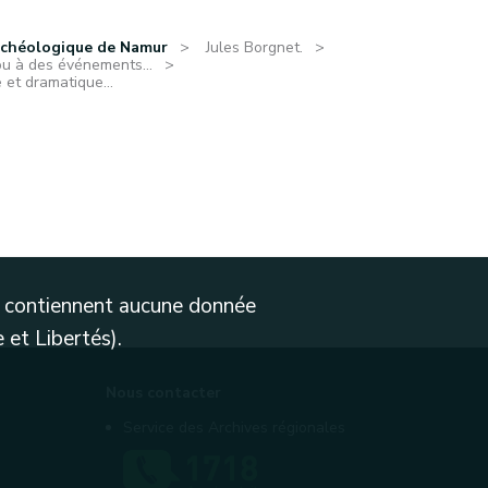
rchéologique de Namur
Jules Borgnet.
ou à des événements...
e et dramatique...
ne contiennent aucune donnée
 et Libertés).
Nous contacter
Service des Archives régionales