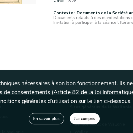
Cote
8.28
Contexte : Documents de la Société a
Documents relatifs à des manifestations 
Invitation à participer à la séance littérair
techniques nécessaires à son bon fonctionnement. Ils 
 de consentements (Article 82 de la loi Informatique
itions générales d’utilisation sur le lien ci-dessous.
s
Sites généraux de la Wallonie
èques
Wallonie.be
En savoir plus
J'ai compris
Service public de Wallonie
e la Wallonie
Wallex