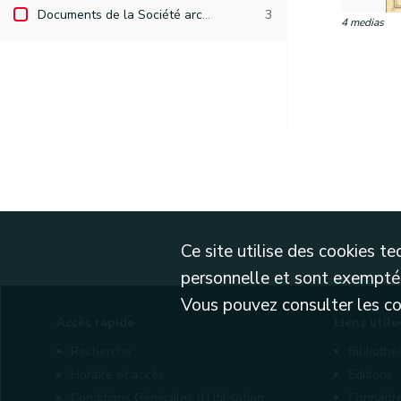
Documents de la Société archéologique de Namur
3
4 medias
Ce site utilise des cookies 
personnelle et sont exemptés
Vous pouvez consulter les cond
Accès rapide
Liens utile
Recherche
Biblioth
Horaire et accès
Editions
Conditions Générales d'Utilisation
Connaîtr