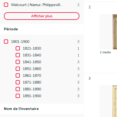
Walcourt ( Namur, Philippeville )
2
2
Afficher plus
Période
1801-1900
3
1821-1830
1
1 media
1831-1840
1
1841-1850
3
1851-1860
3
1861-1870
3
3
1871-1880
3
1881-1890
3
1891-1900
3
Nom de l'inventaire