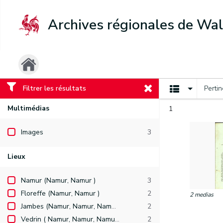
Archives régionales de Wal
Filtrer les résultats
Perti
Multimédias
1
Images
3
Lieux
Namur (Namur, Namur )
3
Floreffe (Namur, Namur )
2
2 medias
Jambes (Namur, Namur, Namur )
2
Vedrin ( Namur, Namur, Namur )
2