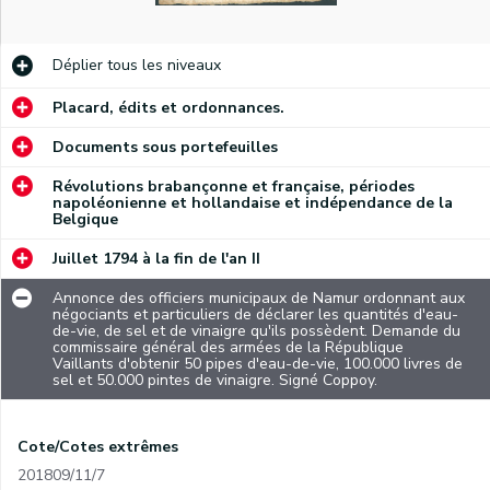
Déplier
tous les niveaux
Placard, édits et ordonnances.
Documents sous portefeuilles
Révolutions brabançonne et française, périodes
napoléonienne et hollandaise et indépendance de la
Belgique
Juillet 1794 à la fin de l'an II
Annonce des officiers municipaux de Namur ordonnant aux
négociants et particuliers de déclarer les quantités d'eau-
de-vie, de sel et de vinaigre qu'ils possèdent. Demande du
commissaire général des armées de la République
Vaillants d'obtenir 50 pipes d'eau-de-vie, 100.000 livres de
sel et 50.000 pintes de vinaigre. Signé Coppoy.
Cote/Cotes extrêmes
201809/11/7