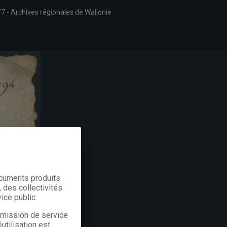
/7
Archives régionales de Wallonie
ocuments produits
 des collectivités
ice public.
a mission de service
utilisation est