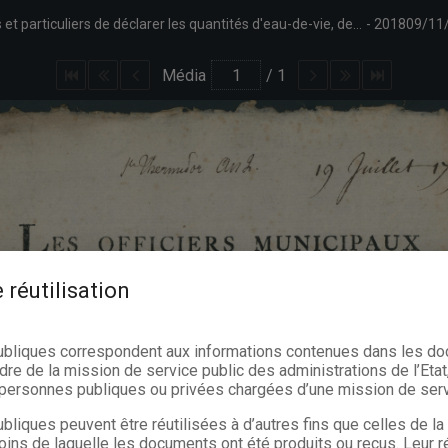
Annonce des officiers municipaux de Namur ordonnant aux négociants et particuliers de déclarer les quantités d'eau-de-vie, de sel et de vinaigre qu'ils possèdent. Demande du commissaire général des armées de la République Vaillants d'obtenir 50 pipes d'eau-de-vie, 100.000 livres de sel et 50.000 pintes de vinaigre. Signé Coppoy.
201809/11
Média
/
1
 réutilisation
ubliques correspondent aux informations contenues dans les d
dre de la mission de service public des administrations de l’Etat,
s personnes publiques ou privées chargées d’une mission de serv
bliques peuvent être réutilisées à d’autres fins que celles de l
oins de laquelle les documents ont été produits ou reçus. Leur ré