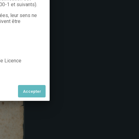
300-1 et suivants).
rées, leur sens ne
ivent être
 de Licence