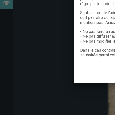
régie par le code de
Sauf accord de l’ad
doit pas être dénat
mentionnées. Ainsi
- Ne pas faire un u
- Ne pas diffuser a
- Ne pas modifier 
Dans le cas contrai
souhaitée parmi cel