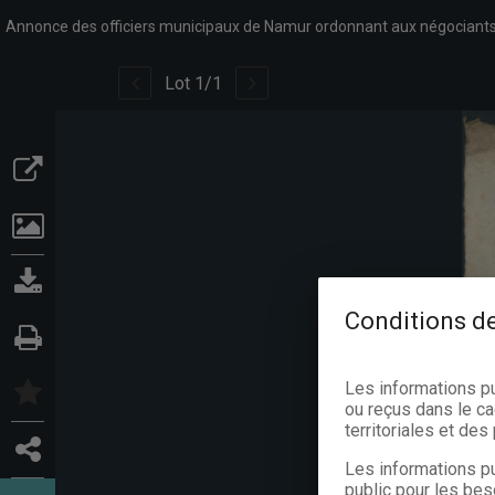
Lot
1
/
1
Conditions de
Les informations p
ou reçus dans le ca
territoriales et de
Les informations pu
public pour les bes