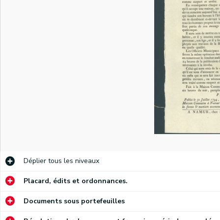
)
)
Annonce à la population par les Armées de Sambre et Meuse de la capitulation des troupes impériales reçue par le général Hatry, commandant les troupes de la République. Conditions de la reddition. Signé Hatry, Duisker major et commandant, Loison. Pour copie conforme Coppoy.
Annonce des officiers municipaux de Namur ordonnant aux citoyens de déclarer la quantité de sacs de froment et de seigle qu'ils possèdent. Demande de l'inspecteur des vivres de la République Morin de disposer dans les six heures de 4.000 sacs de grain ou de farine (2/3 de froment, 1/3 de seigle). Signé Coppoy.
Annonce des officiers municipaux de Namur informant que "les assignats sont au paire du numéraire". Interdiction de les refuser. Décision du général de brigade Prestat. Signé Coppoy.
Annonce du mayeur et des échevins de la Ville de Namur sur l'obligation de livrer 24.000 livres de pain. Signé Coppoy.
Déplier
tous les niveaux
Annonce des officiers municipaux de Namur ordonnant de mettre à disposition de l'inspecteur des fourages de la République Fouglair tous les magasins publics et privés en fourages et avoines. Signé Coppoy.
Placard, édits et ordonnances.
Annonce des officiers municipaux de Namur invitant les citoyens à porter des cocardes et rubans tricolores. Signé Coppoy.
Documents sous portefeuilles
Annonce des officiers municipaux de Namur ordonnant aux négociants et particuliers de déclarer les quantités d'eau-de-vie, de sel et de vinaigre qu'ils possèdent. Demande du commissaire général des armées de la République Vaillants d'obtenir 50 pipes d'eau-de-vie, 100.000 livres de sel et 50.000 pintes de vinaigre. Signé Coppoy.