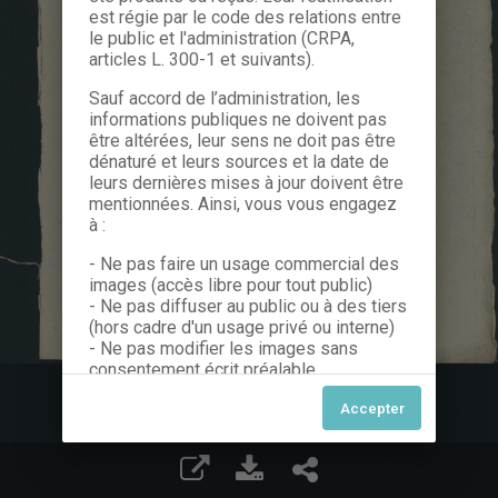
est régie par le code des relations entre
le public et l'administration (CRPA,
articles L. 300-1 et suivants).
Sauf accord de l’administration, les
informations publiques ne doivent pas
être altérées, leur sens ne doit pas être
dénaturé et leurs sources et la date de
leurs dernières mises à jour doivent être
mentionnées. Ainsi, vous vous engagez
à :
- Ne pas faire un usage commercial des
images (accès libre pour tout public)
- Ne pas diffuser au public ou à des tiers
(hors cadre d'un usage privé ou interne)
- Ne pas modifier les images sans
consentement écrit préalable
Dans le cas contraire, nous vous invitons
à nous contacter afin de solliciter le type
de Licence souhaitée parmi celles
proposées et le cas échéant, acquitter
une redevance.