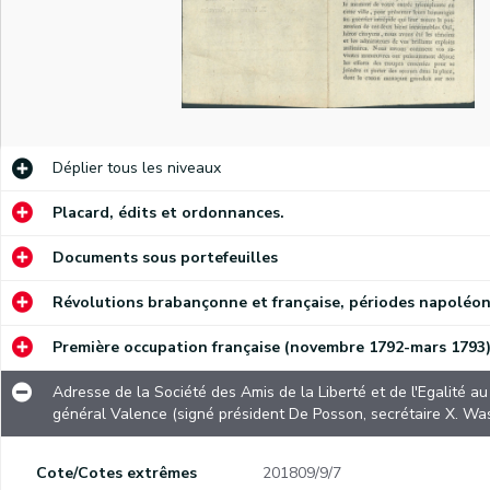
)
Proclamation de Cyrus Valence, commandant en chef de l'armée des Ardennes, portant à la connaissance des citoyens de Namur la proclamation du 8 novembre 1792 de Charles-François Dumourier, commandant en chef de l'armée de la Belgique, relative aux mesures à prendre pour l'administration de la Belgique
Déplier
tous les niveaux
Proclamation du lieutenant-général Leveneur invitant la population namuroise à élire ses magistrats
Placard, édits et ordonnances.
La Société des Amis de la Liberté et de l'Egalité fait part de son adhésion aux valeurs de la République française
Documents sous portefeuilles
Discours de l'adjudant général Dauvers à la Société des Belges patriotes à Namur, le jour de son inauguration, le 24 novembre 1792
Révolutions brabançonne et française, périodes napoléon
Discours du citoyen E. Dinne, membre du Comité général révolutionnaire des Belges et Liégeois unis, à la Société des Amis de la Liberté et de l'Egalité présidée par De Posson à Namur le 25 novembre 1792
Première occupation française (novembre 1792-mars 1793
Proclamation des magistrats de la Ville de Namur portant à la connaissance de la population la lettre du 24 novembre 1792 du commandant de place Duma à propos du logement des troupes françaises et des éventuelles plaintes (par ordonnance, signé S.J. Lafontaine)
Adresse de la Société des Amis de la Liberté et de l'Egalité au citoyen général Valence à son entrée à Namur. Réponse du général Valence (signé président De Posson, secrétaire X. Wasseige)
Adresse de la Société des Amis de la Liberté et de l'Egalité 
général Valence (signé président De Posson, secrétaire X. Wa
Invitation aux citoyens namurois de moins de 21 ans à participer à l'élection de ses représentants provisoires qui aura lieu à la cathédrale Saint-Aubain le 5 décembre 1792
Information (n° 4) à la population namuroise sur le serment prêté le 6 décembre 1792 place Saint-Remy par les représentants élus par le peuple le 5 décembre 1792
Cote/Cotes extrêmes
201809/9/7