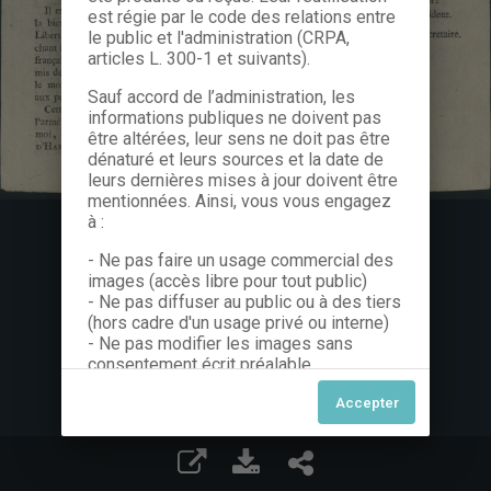
est régie par le code des relations entre
le public et l'administration (CRPA,
articles L. 300-1 et suivants).
Sauf accord de l’administration, les
informations publiques ne doivent pas
être altérées, leur sens ne doit pas être
dénaturé et leurs sources et la date de
leurs dernières mises à jour doivent être
mentionnées. Ainsi, vous vous engagez
à :
- Ne pas faire un usage commercial des
images (accès libre pour tout public)
- Ne pas diffuser au public ou à des tiers
(hors cadre d'un usage privé ou interne)
- Ne pas modifier les images sans
consentement écrit préalable
Dans le cas contraire, nous vous invitons
à nous contacter afin de solliciter le type
de Licence souhaitée parmi celles
proposées et le cas échéant, acquitter
une redevance.