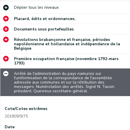
Déplier
tous les niveaux
Placard, édits et ordonnances.
Documents sous portefeuilles
Révolutions brabançonne et française, périodes
napoléonienne et hollandaise et indépendance de la
Belgique
Première occupation française (novembre 1792-mars
1793)
Arrêté de l'administration du pays namurois sur
l'uniformisation de la correspondance de l'assemblée
adressée aux communes et sur la rétribution des
messagers. Numérotation des arrêtés. Signé N. Tassin
président, Quevreux secrétaire-général.
Cote/Cotes extrêmes
201809/9/75
Date