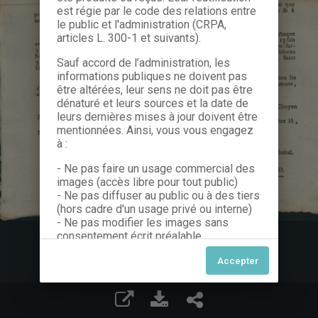
est régie par le code des relations entre
le public et l'administration (CRPA,
articles L. 300-1 et suivants).
Sauf accord de l’administration, les
informations publiques ne doivent pas
être altérées, leur sens ne doit pas être
dénaturé et leurs sources et la date de
leurs dernières mises à jour doivent être
mentionnées. Ainsi, vous vous engagez
à :
- Ne pas faire un usage commercial des
images (accès libre pour tout public)
- Ne pas diffuser au public ou à des tiers
(hors cadre d'un usage privé ou interne)
- Ne pas modifier les images sans
consentement écrit préalable
Dans le cas contraire, nous vous invitons
à nous contacter afin de solliciter le type
de Licence souhaitée parmi celles
proposées et le cas échéant, acquitter
une redevance.