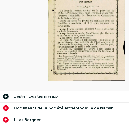
Lettre dans laquelle les membres du Conseil de Fabrique de la cathédrale Saint-Aubin de Namur demandent à un baron dont le nom est inconnu d'intervenir financièrement dans le coût d'un nouveau jubé en marbre. Une souscription a été ouverte pour récolter les 6 000 francs qui manquent malgré la cote part de la Fabrique et le subside du gouvernement.
Annonce de l'Octave principal et de la retraite spirituelle du Sacré Cœur de Marie qui aura lieu à l'église Notre-Dame de Namur. Une note manuscrite date ce document de 1849.
Annonce de la neuvaine en l'honneur de saint Roch qui aura lieu, le jour de l'Assomption, dans la chapelle Saint-Hubert dite des Bouchers. Une note manuscrite date ce document de 1850.
Déplier
tous les niveaux
Lettre dans laquelle le typographe Antoine Denis demande à une personne non-citée de rédiger un compliment qui sera lu à l'occasion d'une ovation que la Société philanthropique Saint-Joseph organisera en l'honneur de deux de ses membres.
Documents de la Société archéologique de Namur.
Compliment prononcé à l'occasion de la remise d'une décoration à Antoine Denis, ouvrier typographe et chef d'atelier chez Wesmael-Legros. Une note manuscrite date ce document de 1852.
Jules Borgnet.
Allocution prononcée, à Namur, le 9 août 1852, dans laquelle Antoine Denis, compositeur-typographe, rappelle aux membres de la Société d'Union de Salzinnes les buts de celle-ci.