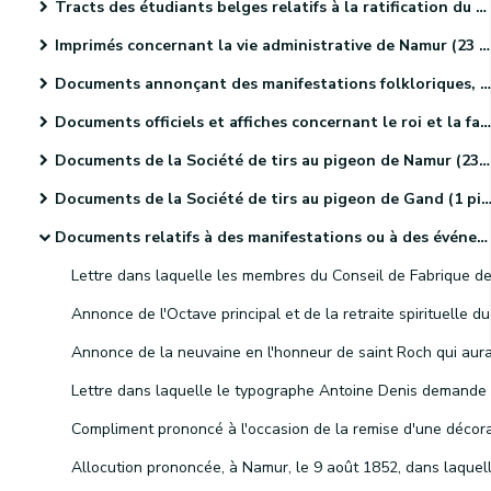
Tracts des étudiants belges relatifs à la ratification du Traité des XXIV articles (4 pièces).
Imprimés concernant la vie administrative de Namur (23 pièces).
Documents annonçant des manifestations folkloriques, culturelles et sportives. (46 pièces)
Documents officiels et affiches concernant le roi et la famille royale (18 pièces)
Documents de la Société de tirs au pigeon de Namur (23 pièces)
Documents de la Société de tirs au pigeon de Gand (1 pièce).
Documents relatifs à des manifestations ou à des événements religieux (41 pièces)