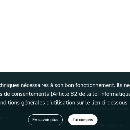
techniques nécessaires à son bon fonctionnement. Ils 
 de consentements (Article 82 de la loi Informatique
itions générales d’utilisation sur le lien ci-dessous.
s
Sites généraux de la Wallonie
èques
Wallonie.be
En savoir plus
J'ai compris
Service public de Wallonie