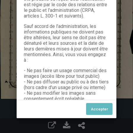
est régie par le code des relations entre
le public et l'administration (CRPA,
articles L. 300-1 et suivants).
Sauf accord de l’administration, les
informations publiques ne doivent pas
être altérées, leur sens ne doit pas être
dénaturé et leurs sources et la date de
leurs dernières mises à jour doivent être
mentionnées. Ainsi, vous vous engagez
à :
- Ne pas faire un usage commercial des
images (accès libre pour tout public)
- Ne pas diffuser au public ou à des tiers
(hors cadre d'un usage privé ou interne)
- Ne pas modifier les images sans
consentement écrit préalable
Dans le cas contraire, nous vous invitons
à nous contacter afin de solliciter le type
de Licence souhaitée parmi celles
proposées et le cas échéant, acquitter
une redevance.