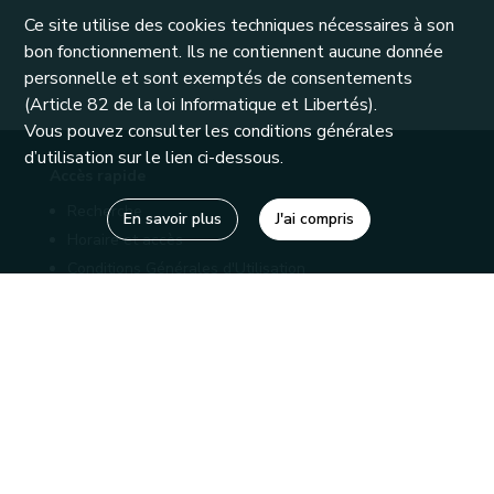
Ce site utilise des cookies techniques nécessaires à son
bon fonctionnement. Ils ne contiennent aucune donnée
personnelle et sont exemptés de consentements
(Article 82 de la loi Informatique et Libertés).
Vous pouvez consulter les conditions générales
d’utilisation sur le lien ci-dessous.
Accès rapide
Recherche
En savoir plus
J'ai compris
Horaire et accès
Conditions Générales d'Utilisation
Mentions légales
Politique de confidentialité
Liens utiles
Bibliothèques
Editions
Connaître la Wallonie