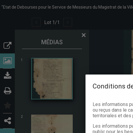
Lot
1
/
1
×
MÉDIAS
1
Conditions de
Les informations p
ou reçus dans le ca
territoriales et de
2
Les informations pu
public pour les bes