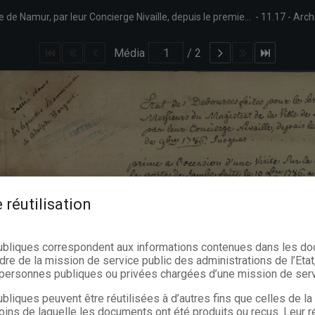
"Etat de Debourses pour le Service de Messieurs du Magistrat de la Ville de Namur, par leur Concierge Nivaille, depuis le premier de 9bre 1786."
11.17
Arch
Média
/
2
 réutilisation
ubliques correspondent aux informations contenues dans les d
dre de la mission de service public des administrations de l’Etat,
s personnes publiques ou privées chargées d’une mission de serv
bliques peuvent être réutilisées à d’autres fins que celles de l
oins de laquelle les documents ont été produits ou reçus. Leur ré