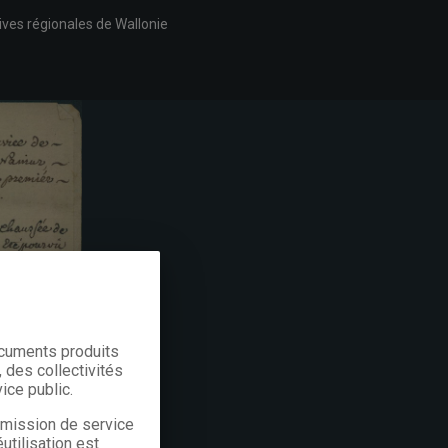
ives régionales de Wallonie
ocuments produits
 des collectivités
ice public.
a mission de service
utilisation est