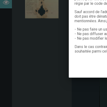
régie par le code de
Sauf accord de l’ad
doit pas être dénat
mentionnées. Ainsi
- Ne pas faire un u
- Ne pas diffuser a
- Ne pas modifier 
Dans le cas contrai
souhaitée parmi cel