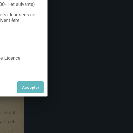
300-1 et suivants).
rées, leur sens ne
ivent être
 de Licence