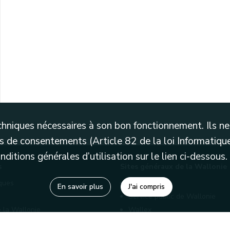
Thiérache de 1613.
740. Copie de Ch. Angelroth.
techniques nécessaires à son bon fonctionnement. Ils 
 de consentements (Article 82 de la loi Informatique
itions générales d’utilisation sur le lien ci-dessous.
s
Sites généraux de la Wallonie
èques
Wallonie.be
En savoir plus
J'ai compris
Service public de Wallonie
 la Wallonie
Wallex
enaires
Marché publics wallons