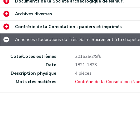
Documents de la Société archéologique de Namur.
Reçus de Monsieur Maus pour paiement de cotisation à la Confrérie de la Consolation.
Archives diverses.
Annonces d'adorations du Très-Saint-Sacrement à la chapelle de la prison.
Invitation au service solennel dans la chapelle Saint-Jean Décollé pour le repos de l'âme de Monseigneur l'Évêque de Namur et président de la Confrérie.
Confrérie de la Consolation : papiers et imprimés
Annonces d'adorations du Très-Saint-Sacrement à la chapelle 
Annonce de vente d'objets manufacturés à la prison, en dépôt chez le négociant M. Lemaitre, rue du Pont 467
Cote/Cotes extrêmes
201625/2/9/6
Date
1821-1823
Comptes de la Confrérie de la Consolation rendus par François Wasseige
Description physique
4 pièces
Mots clés matières
Confrérie de la Consolation (Na
uration du baptistère de Malonne.