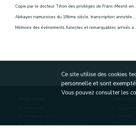
Copie par le docteur Tihon des privilèges de Franc-Mesnil-en-
Abbayes namuroises du 18ème siècle, transcription annotée du voyage du moine cictercien de l'abbaye de Clairvaux, Dom Guyton, imparfaitement publiée dans le Messager des sciences historiques, par H. Schuermans.
Mémoire des événements funestes et remarquables arrivés aux namurois pendant le cours de l'an 1
Ce site utilise des cookies 
personnelle et sont exemptés
Vous pouvez consulter les cond
Accès rapide
Liens utile
Recherche
Biblioth
Horaire et accès
Editions
Conditions Générales d'Utilisation
Connaître
Mentions légales
Nos part