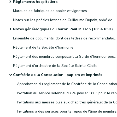
Règlements hospitaliers.
Marques de fabriques de papier et vignettes.
Notes sur les poésies latines de Guillaume Dupaix, abbé de Gembloux.
Notes généalogiques du baron Paul Misson (1839-1891). Ces dossiers concernent principalement les familles Beelen, Buirette, Hooft, Misson, de Moreau, Obin, d'Otreppe, de Presseux et Roberts.
Ensemble de documents, dont des lettres de recommandation, relatifs à Philippe Donain, dit Bosmanne, prêtre du village de Berlaimont, dans le diocèse de Cambrai.
Règlement de la Société d'harmonie
Règlement des membres composant la Garde d'honneur pour recevoir le Roi et la Reine lors de l'inauguration du chemin de fer de Bruxelles
Règlement d'orchestre de la Société Sainte-Cécile
Confrérie de la Consolation : papiers et imprimés