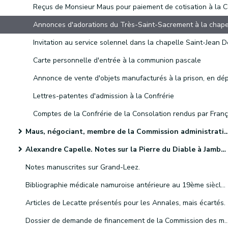
Carte personnelle d'entrée à la communion pascale
Lettres-patentes d'admission à la Confrérie
Maus, négociant, membre de la Commission administrative des hospices de Namur
Alexandre Capelle. Notes sur la Pierre du Diable à Jambes et le culte de saint Martin.
Notes manuscrites sur Grand-Leez.
Bibliographie médicale namuroise antérieure au 19ème siècle. Notes classées et relevées par le Docteur Paul Masoin
Articles de Lecatte présentés pour les Annales, mais écartés.
Dossier de demande de financement de la Commission des monuments auprès du ministre de l'Intérieur, pour la resta