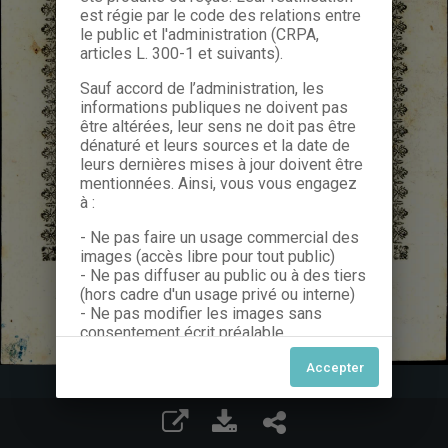
est régie par le code des relations entre
le public et l'administration (CRPA,
articles L. 300-1 et suivants).
Sauf accord de l’administration, les
informations publiques ne doivent pas
être altérées, leur sens ne doit pas être
dénaturé et leurs sources et la date de
leurs dernières mises à jour doivent être
mentionnées. Ainsi, vous vous engagez
à :
- Ne pas faire un usage commercial des
images (accès libre pour tout public)
- Ne pas diffuser au public ou à des tiers
(hors cadre d'un usage privé ou interne)
- Ne pas modifier les images sans
consentement écrit préalable
Dans le cas contraire, nous vous invitons
à nous contacter afin de solliciter le type
de Licence souhaitée parmi celles
proposées et le cas échéant, acquitter
une redevance.