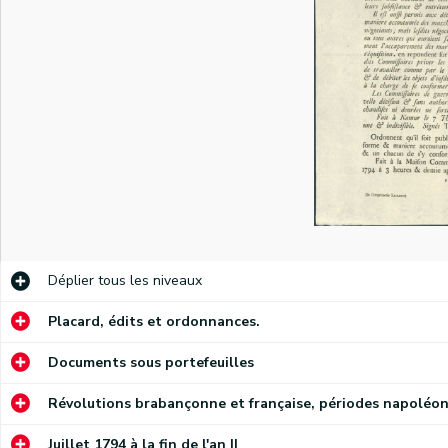
)
)
Annonce à la population par les Armées de Sambre et Meuse de la capitulation des troupes impériales reçue par le général Hatry, commandant les troupes de la République. Conditions de la reddition. Signé Hatry, Duisker major et commandant, Loison. Pour copie conforme Coppoy.
Annonce des officiers municipaux de Namur ordonnant aux citoyens de déclarer la quantité de sacs de froment et de seigle qu'ils possèdent. Demande de l'inspecteur des vivres de la République Morin de disposer dans les six heures de 4.000 sacs de grain ou de farine (2/3 de froment, 1/3 de seigle). Signé Coppoy.
Déplier
tous les niveaux
Annonce des officiers municipaux de Namur informant que "les assignats sont au paire du numéraire". Interdiction de les refuser. Décision du général de brigade Prestat. Signé Coppoy.
Annonce du mayeur et des échevins de la Ville de Namur sur l'obligation de livrer 24.000 livres de pain. Signé Coppoy.
Placard, édits et ordonnances.
Annonce des officiers municipaux de Namur ordonnant de mettre à disposition de l'inspecteur des fourages de la République Fouglair tous les magasins publics et privés en fourages et avoines. Signé Coppoy.
Documents sous portefeuilles
Annonce des officiers municipaux de Namur invitant les citoyens à porter des cocardes et rubans tricolores. Signé Coppoy.
Révolutions brabançonne et française, périodes napoléon
Annonce des officiers municipaux de Namur ordonnant aux négociants et particuliers de déclarer les quantités d'eau-de-vie, de sel et de vinaigre qu'ils possèdent. Demande du commissaire général des armées de la République Vaillants d'obtenir 50 pipes d'eau-de-vie, 100.000 livres de sel et 50.000 pintes de vinaigre. Signé Coppoy.
Juillet 1794 à la fin de l'an II